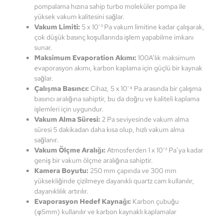
pompalama hızına sahip turbo moleküler pompa ile
yüksek vakum kalitesini sağlar.
Vakum Limiti:
5 x 10⁻³ Pa vakum limitine kadar çalışarak,
çok düşük basınç koşullarında işlem yapabilme imkanı
sunar.
Maksimum Evaporation Akımı:
100A’lık maksimum
evaporasyon akımı, karbon kaplama için güçlü bir kaynak
sağlar.
Çalışma Basıncı:
Cihaz, 5 x 10⁻⁴ Pa arasında bir çalışma
basıncı aralığına sahiptir, bu da doğru ve kaliteli kaplama
işlemleri için uygundur.
Vakum Alma Süresi:
2 Pa seviyesinde vakum alma
süresi 5 dakikadan daha kısa olup, hızlı vakum alma
sağlanır.
Vakum Ölçme Aralığı:
Atmosferden 1 x 10⁻² Pa’ya kadar
geniş bir vakum ölçme aralığına sahiptir.
Kamera Boyutu:
250 mm çapında ve 300 mm
yüksekliğinde çizilmeye dayanıklı quartz cam kullanılır,
dayanıklılık artırılır.
Evaporasyon Hedef Kaynağı:
Karbon çubuğu
(φ5mm) kullanılır ve karbon kaynaklı kaplamalar