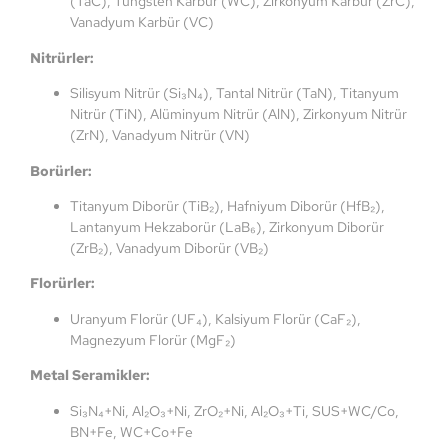
(TaC), Tungsten Karbür (WC), Zirkonyum Karbür (ZrC),
Vanadyum Karbür (VC)
Nitrürler:
Silisyum Nitrür (Si₃N₄), Tantal Nitrür (TaN), Titanyum
Nitrür (TiN), Alüminyum Nitrür (AlN), Zirkonyum Nitrür
(ZrN), Vanadyum Nitrür (VN)
Borürler:
Titanyum Diborür (TiB₂), Hafniyum Diborür (HfB₂),
Lantanyum Hekzaborür (LaB₆), Zirkonyum Diborür
(ZrB₂), Vanadyum Diborür (VB₂)
Florürler:
Uranyum Florür (UF₄), Kalsiyum Florür (CaF₂),
Magnezyum Florür (MgF₂)
Metal Seramikler:
Si₃N₄+Ni, Al₂O₃+Ni, ZrO₂+Ni, Al₂O₃+Ti, SUS+WC/Co,
BN+Fe, WC+Co+Fe