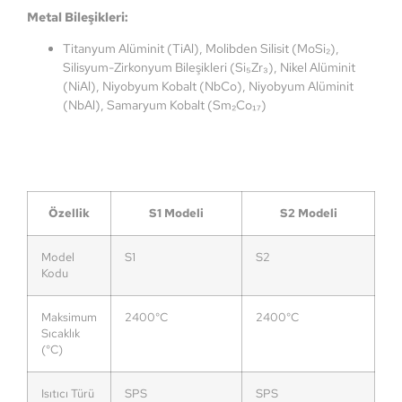
Metal Bileşikleri:
Titanyum Alüminit (TiAl), Molibden Silisit (MoSi₂),
Silisyum-Zirkonyum Bileşikleri (Si₅Zr₃), Nikel Alüminit
(NiAl), Niyobyum Kobalt (NbCo), Niyobyum Alüminit
(NbAl), Samaryum Kobalt (Sm₂Co₁₇)
Özellik
S1 Modeli
S2 Modeli
Model
S1
S2
Kodu
Maksimum
2400°C
2400°C
Sıcaklık
(°C)
Isıtıcı Türü
SPS
SPS