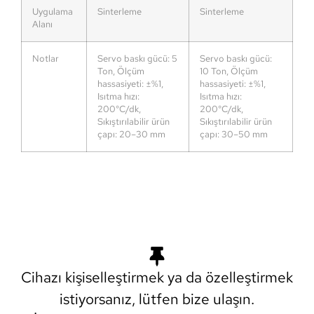
Uygulama
Sinterleme
Sinterleme
Alanı
Notlar
Servo baskı gücü: 5
Servo baskı gücü:
Ton, Ölçüm
10 Ton, Ölçüm
hassasiyeti: ±%1,
hassasiyeti: ±%1,
Isıtma hızı:
Isıtma hızı:
200°C/dk,
200°C/dk,
Sıkıştırılabilir ürün
Sıkıştırılabilir ürün
çapı: 20–30 mm
çapı: 30–50 mm
Cihazı kişiselleştirmek ya da özelleştirmek
istiyorsanız, lütfen bize ulaşın.