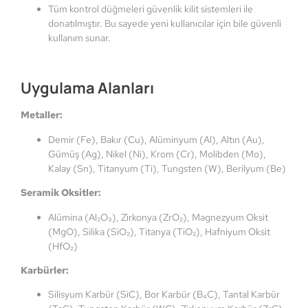
Tüm kontrol düğmeleri güvenlik kilit sistemleri ile
donatılmıştır. Bu sayede yeni kullanıcılar için bile güvenli
kullanım sunar.
Uygulama Alanları
Metaller:
Demir (Fe), Bakır (Cu), Alüminyum (Al), Altın (Au),
Gümüş (Ag), Nikel (Ni), Krom (Cr), Molibden (Mo),
Kalay (Sn), Titanyum (Ti), Tungsten (W), Berilyum (Be)
Seramik Oksitler:
Alümina (Al₂O₃), Zirkonya (ZrO₂), Magnezyum Oksit
(MgO), Silika (SiO₂), Titanya (TiO₂), Hafniyum Oksit
(HfO₂)
Karbürler:
Silisyum Karbür (SiC), Bor Karbür (B₄C), Tantal Karbür