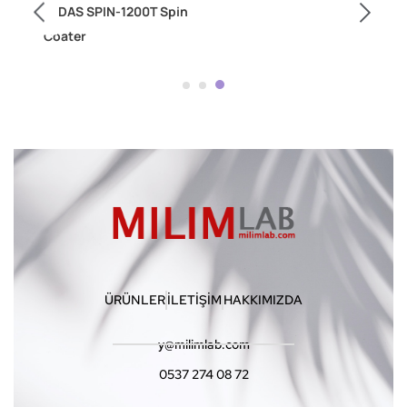
MIDAS SPIN-1200T Spin
Coater
ÜRÜNLER
İLETİŞİM
HAKKIMIZDA
y@milimlab.com
0537 274 08 72