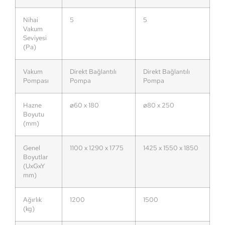
Nihai
5
5
Vakum
Seviyesi
(Pa)
Vakum
Direkt Bağlantılı
Direkt Bağlantılı
Pompası
Pompa
Pompa
Hazne
⌀60 x 180
⌀80 x 250
Boyutu
(mm)
Genel
1100 x 1290 x 1775
1425 x 1550 x 1850
Boyutlar
(UxGxY
mm)
Ağırlık
1200
1500
(kg)