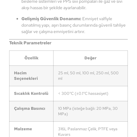
besleme sistemleri ve PPS sıvı pompaları ile gaz ve sıvı
akışı hassas bir şekilde ayarlanabilir.
Gelişmiş Güvenlik Donanımı:
Emniyet valfiyle
donatılmış yapı, aşırı basınç durumlarında güvenli tahliye
sağlar ve çalışma emniyetini artırır.
Teknik Parametreler
Özellik
Değer
Hacim
25 ml, 50 ml, 100 ml, 250 ml, 500
Seçenekleri
ml
Sıcaklık Kontrolü
< 300°C (±0.1°C hassasiyet)
Çalışma Basıncı
10 MPa (isteğe bağlı: 20 MPa, 30
MPa)
Malzeme
316L Paslanmaz Çelik, PTFE veya
Kuvars