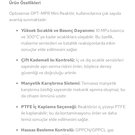
Ürün Özellikleri
Optosense OPT-MPR Mini Reaktör, kullanıcılarına çok sayıda
avantaj sunmaktadır:
Yüksek Sıcaklık ve Basınç Dayanımı:
10 MPa basınca
ve 300°C’ye kadar sıcaklıklara ulaşabilir. Bu özellik,
malzeme sentezleri ve katalitik reaksiyonlarda etkin
sonuçlar elde edilmesini sağlar.
Çift Kademeli Isı Kontrolü:
İç ve dış sıcaklık sensörleri
sayesinde aşırı ısınma riskini önler, böylece deney
güvenliği ve doğruluğu artırılır.
Manyetik Karıştırma Sistemi:
Temassız manyetik
karıştırma özelliği sayesinde mekanik aşınma oluşmaz; bu
da cihazın ömrünü uzatır.
PTFE İç Kaplama Seçeneği:
Reaktörün iç yüzeyi PTFE
ile kaplanabilir; bu da kontaminasyonu önler ve daha
temiz sonuçlar elde edilmesini sağlar.
Hassas Besleme Kontrolü:
GPPCN/GPPCL gaz